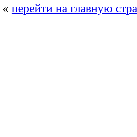
«
перейти на главную стр
© 2008 - 2026
Композит-Экспо - выст
производства
. Все права защищены. | 
Возрастно
Перепечатка и использование текстов
Композит-Экспо - только с письменн
выставка Криоген-Экспо
|
выста