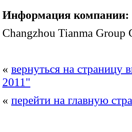
Информация компании:
Changzhou Tianma Group C
«
вернуться на страницу 
2011"
«
перейти на главную стр
© 2008 - 2026
Композит-Экспо - выст
производства
. Все права защищены. | 
Возрастно