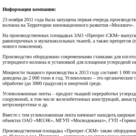
Информация компании:
23 ноября 2011 года была запущена первая очередь производст
волокна на Территории инновационного развития «Москвич».
На производственных площадках ЗАО «Препрег-СКМ» выпуска
равнопрочных и мультиаксильных тканей, а также препрегов
нового поколения).
Производство оборудовано современными станками для изготов
углеродного волокна и установкой для площения углеродной н
Мощности ткацкого производства к 2013 году составят 1 000 то
доведена до 2 000 тонн в год. Углеволокно – это органически
обработке (до 3000 градусов) в инертной среде.
Углеволоконные ленты – продукт ткацкой переработки углерод
сооружений, в том числе железобетонных конструкций, авиаст
ветроэнергетике и др.
Вместе с тем углеволоконная лента начинает находить широкое
объектах ОАО «МОЭК», МГУП «Мосводоканал», ГУП «Гормост
Производственная площадка «Препрег-CКМ» также оборудован