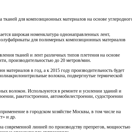
ва тканей для композиционных материалов на основе углеродног
ется широкая номенклатура однонаправленных лент,
 (полуфабрикаты для полимерных композиционных материалов
ления тканей и лент различных типов плетения на основе
ити, производительностью до 20 метров/мин.
нн материалов в год, а к 2015 году производительность будет
е полиакрилонитрильные волокна, подвергнутые термической
ных волокон. Используются в ремонте и усилении зданий и
роении, ракетостроении, автомобилестроении, судостроении
 применение в городском хозяйстве Москвы, в том числе на
» и др.
а современной линией по производству препрегов, мощностью