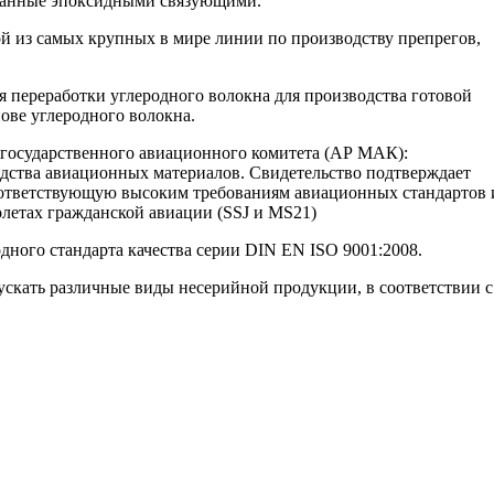
питанные эпоксидными связующими.
й из самых крупных в мире линии по производству препрегов,
я переработки углеродного волокна для производства готовой
ве углеродного волокна.
осударственного авиационного комитета (АР МАК):
одства авиационных материалов. Свидетельство подтверждает
ответствующую высоким требованиям авиационных стандартов 
олетах гражданской авиации (SSJ и MS21)
ного стандарта качества серии DIN EN ISO 9001:2008.
скать различные виды несерийной продукции, в соответствии с
позитных материалов и технологий их производства
. Все права защищены. | Телефоны: 8 800 333-78-25, 8
текстовых материалов и фотографий с сайта выставки Композит-Экспо - только с письменного разрешени