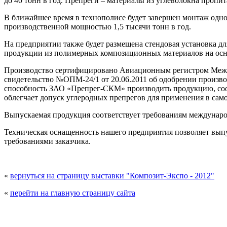
до 40 тонн в год. Препреги – материалы из углеволокна про
В ближайшее время в технополисе будет завершен монтаж одно
производственной мощностью 1,5 тысячи тонн в год.
На предприятии также будет размещена стендовая установка дл
продукции из полимерных композиционных материалов на осно
Производство сертифицировано Авиационным регистром Межг
свидетельство №ОПМ-24/1 от 20.06.2011 об одобрении произв
способность ЗАО «Препрег-СКМ» производить продукцию, со
облегчает допуск углеродных препрегов для применения в сам
Выпускаемая продукция соответствует требованиям международ
Техническая оснащенность нашего предприятия позволяет выпу
требованиями заказчика.
«
вернуться на страницу выставки "Композит-Экспо - 2012"
«
перейти на главную страницу сайта
© 2008 - 2026
Композит-Экспо - выставка ком
Перепечатка и использование 