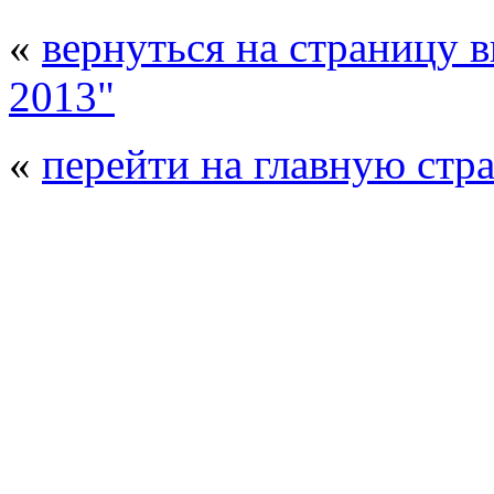
«
вернуться на страницу 
2013"
«
перейти на главную стр
© 2008 - 2026
Композит-Экспо - выст
производства
. Все права защищены. | 
Возрастно
Перепечатка и использование текстов
Композит-Экспо - только с письменн
выставка Криоген-Экспо
|
выста