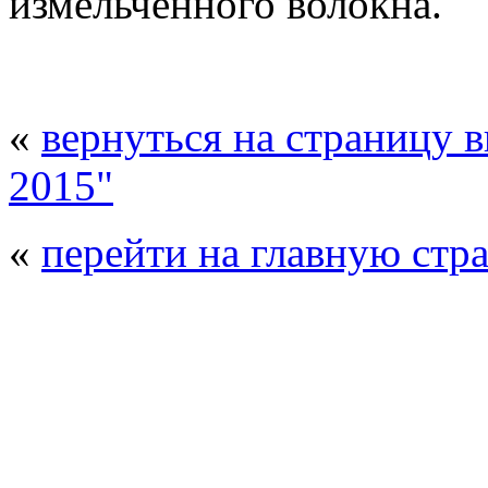
измельченного волокна.
«
вернуться на страницу 
2015"
«
перейти на главную стр
© 2008 - 2026
Композит-Экспо - выст
производства
. Все права защищены. | 
Возрастно
Перепечатка и использование текстов
Композит-Экспо - только с письменн