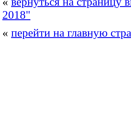
«
вернуться на страницу 
2018"
«
перейти на главную стр
© 2008 - 2026
Композит-Экспо - выст
производства
. Все права защищены. | 
Возрастно
Перепечатка и использование текстов
Композит-Экспо - только с письменн
выставка Криоген-Экспо
|
выста