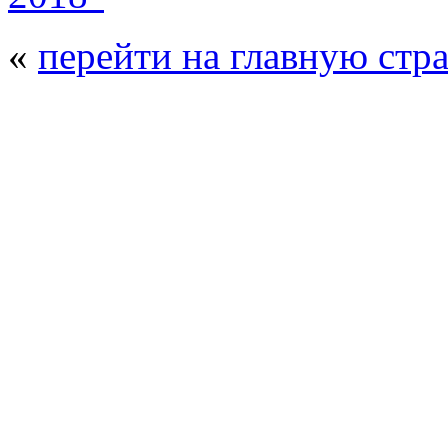
«
перейти на главную стр
© 2008 - 2026
Композит-Экспо - выст
производства
. Все права защищены. | 
Возрастно
Перепечатка и использование текстов
Композит-Экспо - только с письменн
выставка Криоген-Экспо
|
выста