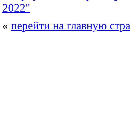
2022"
«
перейти на главную стр
© 2008 - 2026
Композит-Экспо - выст
производства
. Все права защищены. | 
Возрастно
Перепечатка и использование текстов
Композит-Экспо - только с письменн
выставка Криоген-Экспо
|
выста