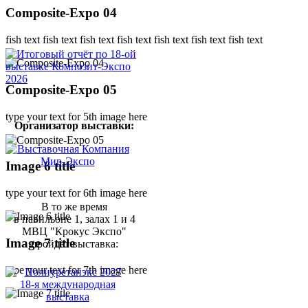
Composite-Expo 04
fish text fish text fish text fish text fish text fish text fish text
Composite-Expo 05
type your text for 5th image here
Организатор выставки:
Image 6 title
type your text for 6th image here
В то же время
в павильоне 1, залах 1 и 4
МВЦ "Крокус Экспо"
Image 7 title
пройдёт выставка:
type your text for 7th image here