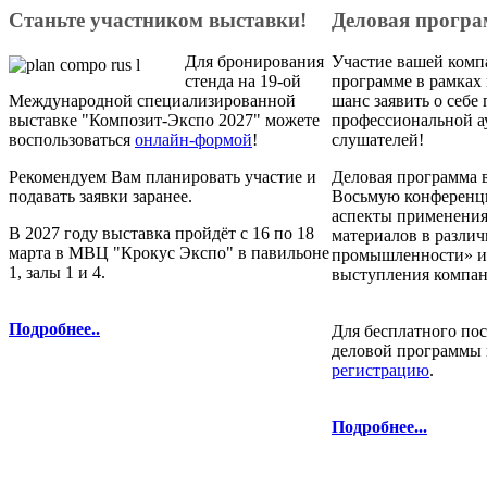
Станьте участником выставки!
Деловая прогр
Для бронирования
Участие вашей комп
стенда на 19-ой
программе в рамках
Международной специализированной
шанс заявить о себе 
выставке "Композит-Экспо 2027" можете
профессиональной а
воспользоваться
онлайн-формой
!
слушателей!
Рекомендуем Вам планировать участие и
Деловая программа в
подавать заявки заранее.
Восьмую конференц
аспекты применени
В 2027 году выставка пройдёт с 16 по 18
материалов в различ
марта в МВЦ "Крокус Экспо" в павильоне
промышленности» и
1, залы 1 и 4.
выступления компан
Подробнее..
Для бесплатного по
деловой программы 
регистрацию
.
Подробнее...
права защищены. | Телефоны: 8 800 333-78