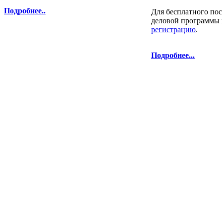
Подробнее..
Для бесплатного по
деловой программы 
регистрацию
.
Подробнее...
права защищены. | Телефоны: 8 800 333-78
Перепечатка и использование текстов
Композит-Экспо - только с письменн
выставка Криоген-Экспо
|
выста