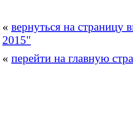
«
вернуться на страницу 
2015"
«
перейти на главную стр
© 2008 - 2026
Композит-Экспо - выст
производства
. Все права защищены. | 
Возрастно
Перепечатка и использование текстов
Композит-Экспо - только с письменн
выставка Криоген-Экспо
|
выста