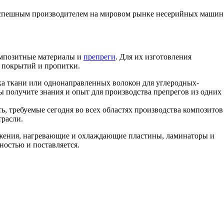
спешным производителем на мировом рынке несерийных машин
омпозитные материалы и
препреги
. Для их изготовления
 покрытий и пропитки.
а ткани или однонаправленных волокон для углеродных-
получите знания и опыт для производства препрегов из одних
, требуемые сегодня во всех областях производства композитов
трасли.
яжения, нагревающие и охлаждающие пластины, ламинаторы и
ностью и поставляется.
позитных материалов и технологий их производства
. Все права защищены. | Телефоны: 8 800 333-78-25, 8