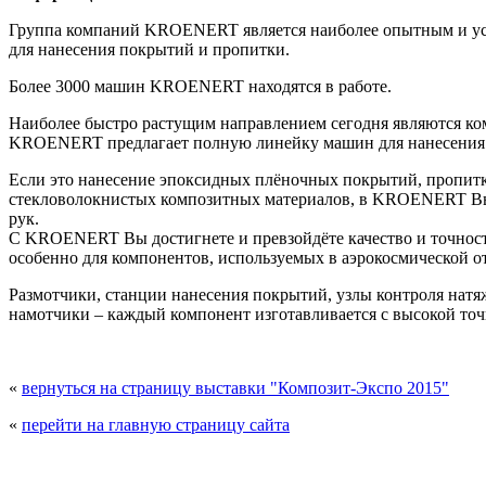
Группа компаний KROENERT является наиболее опытным и у
для нанесения покрытий и пропитки.
Более 3000 машин KROENERT находятся в работе.
Наиболее быстро растущим направлением сегодня являются к
KROENERT предлагает полную линейку машин для нанесения
Если это нанесение эпоксидных плёночных покрытий, пропитк
стекловолокнистых композитных материалов, в KROENERT Вы 
рук.
С KROENERT Вы достигнете и превзойдёте качество и точность
особенно для компонентов, используемых в аэрокосмической о
Размотчики, станции нанесения покрытий, узлы контроля нат
намотчики – каждый компонент изготавливается с высокой точ
«
вернуться на страницу выставки "Композит-Экспо 2015"
«
перейти на главную страницу сайта
© 2008 - 2026
Композит-Экспо - выставка ком