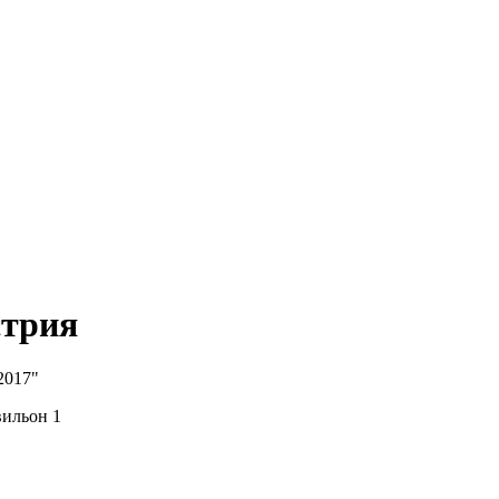
стрия
2017"
вильон 1