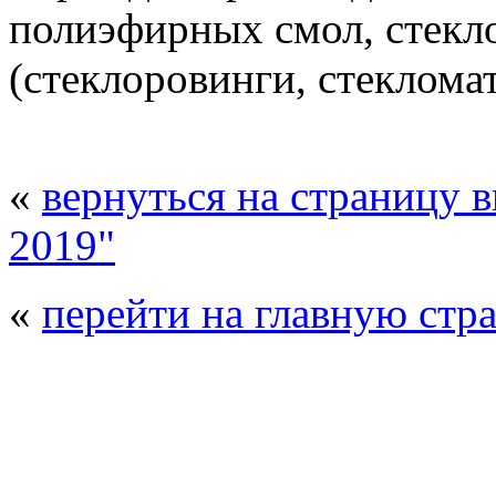
полиэфирных смол, стекл
(стеклоровинги, стекломат
«
вернуться на страницу 
2019"
«
перейти на главную стр
© 2008 - 2026
Композит-Экспо - выст
производства
. Все права защищены. | 
Возрастно