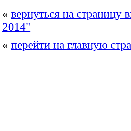
«
вернуться на страницу 
2014"
«
перейти на главную стр
© 2008 - 2026
Композит-Экспо - выст
производства
. Все права защищены. | 
Возрастно
Перепечатка и использование текстов
Композит-Экспо - только с письменн
выставка Криоген-Экспо
|
выста